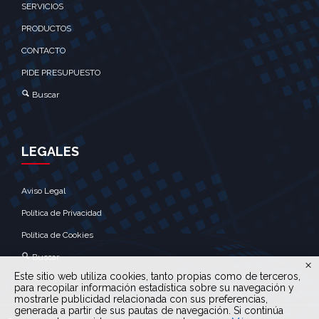
SERVICIOS
PRODUCTOS
CONTACTO
PIDE PRESUPUESTO
Buscar
LEGALES
Aviso Legal
Política de Privacidad
Política de Cookies
Buscar
Este sitio web utiliza cookies, tanto propias como de terceros,
para recopilar información estadística sobre su navegación y
mostrarle publicidad relacionada con sus preferencias,
generada a partir de sus pautas de navegación. Si continúa