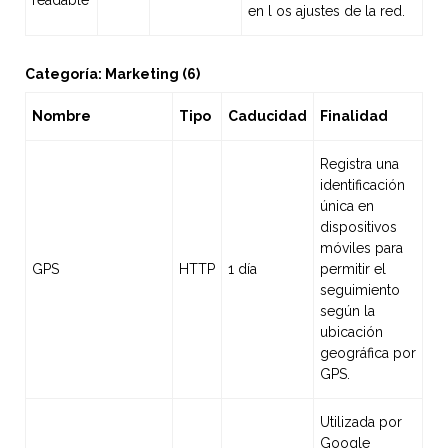
readable
en l os ajustes de la red.
Categoría: Marketing (6)
Nombre
Tipo
Caducidad
Finalidad
Registra una
identificación
única en
dispositivos
móviles para
GPS
HTTP
1 día
permitir el
seguimiento
según la
ubicación
geográfica por
GPS.
Utilizada por
Google