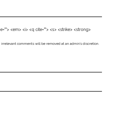
me=""> <em> <i> <q cite=""> <s> <strike> <strong>
 irrelevant comments will be removed at an admin’s discretion.