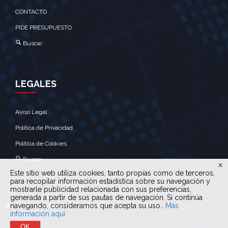
CONTACTO
PIDE PRESUPUESTO
Buscar
LEGALES
Aviso Legal
Política de Privacidad
Política de Cookies
Buscar
Este sitio web utiliza cookies, tanto propias como de terceros,
para recopilar información estadística sobre su navegación y
mostrarle publicidad relacionada con sus preferencias,
generada a partir de sus pautas de navegación. Si continúa
navegando, consideramos que acepta su uso.
.
Más
© 2020 Bello Simanacas - All Rights Reserved
información aquí
OK