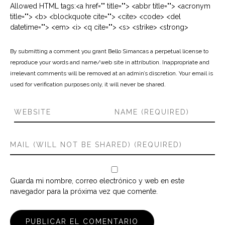
Allowed HTML tags:<a href="" title=""> <abbr title=""> <acronym
title=""> <b> <blockquote cite=""> <cite> <code> <del
datetime=""> <em> <i> <q cite=""> <s> <strike> <strong>
By submitting a comment you grant Bello Simancas a perpetual license to
reproduce your words and name/web site in attribution. Inappropriate and
irrelevant comments will be removed at an admin’s discretion. Your email is
used for verification purposes only, it will never be shared.
Guarda mi nombre, correo electrónico y web en este
navegador para la próxima vez que comente.