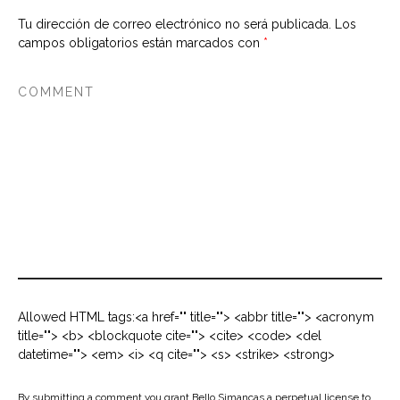
Tu dirección de correo electrónico no será publicada.
Los
campos obligatorios están marcados con
*
Allowed HTML tags:<a href="" title=""> <abbr title=""> <acronym
title=""> <b> <blockquote cite=""> <cite> <code> <del
datetime=""> <em> <i> <q cite=""> <s> <strike> <strong>
By submitting a comment you grant Bello Simancas a perpetual license to